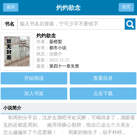
灼灼欲念
返回
首页
书名
灼灼欲念
作者：
晏橙梨
分类：
都市小说
状态：连载中
更新：2025-12-25
最新：
第四十一章失禁
开始阅读
查看目录
加入书架
点击下载
小说简介
和周则分手后，沈岁去酒吧寻欢买醉，可喝得多了，满眼看
见的还都是周则。 她哭得撕心裂肺，恨自己这么个大美女，
怎么偏偏长了个恋爱脑！ · 周家的独生子，似乎样样...