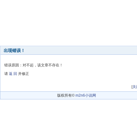
出现错误！
错误原因：对不起，该文章不存在！
请
返 回
并修正
[
关
版权所有©
m2n6小说网