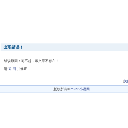
出现错误！
错误原因：对不起，该文章不存在！
请
返 回
并修正
[
关
版权所有©
m2n6小说网