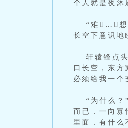
个人就是夜沐
“难…，想
长空下意识地
轩辕锋点头：
口长空，东方
必须给我一个
“为什么？”
而已，一向寡
里面，有什么