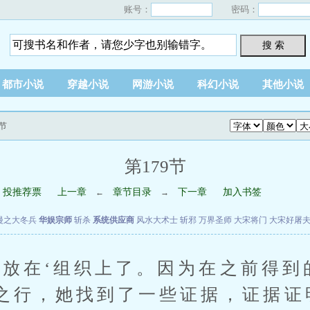
账号：
密码：
搜 索
都市小说
穿越小说
网游小说
科幻小说
其他小说
9节
第179节
投推荐票
上一章
章节目录
下一章
加入书签
←
→
漫之大冬兵
华娱宗师
斩杀
系统供应商
风水大术士
斩邪
万界圣师
大宋将门
大宋好屠
在‘组织上了。因为在之前得到
之行，她找到了一些证据，证据证