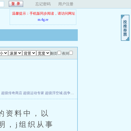
忘记密码
用户注册
温馨提示：手机版同步阅读，请访问网址
m.4g.re
翻页
夜间
夫
超级传奇商店
超级运动专家
超级浮空城
战争天堂
混元道纪
教练万岁
都市全能巨星
的资料中，以
明，j组织从事