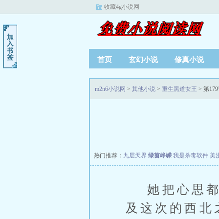
收藏4g小说网
首页
玄幻小说
修真小说
m2n6小说网
>
其他小说
>
重生黑道女王
> 第17
热门推荐：
九层天界
绿茵峥嵘
我是杀毒软件
美
她把心思都放
及这次的西北