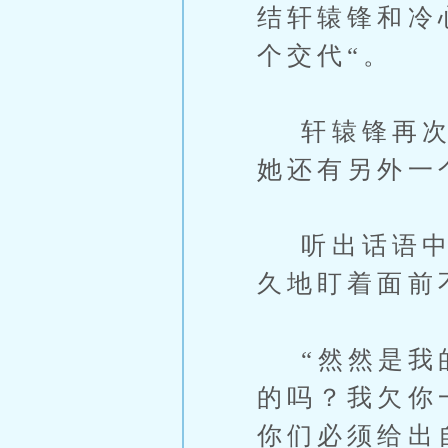
结轩辕锋和冷
个交代“。
轩辕锋再次抿
她还有另外一
听出话语中的
久地盯着面前
“然然是我的
的吗？我欠你
你们必须给出