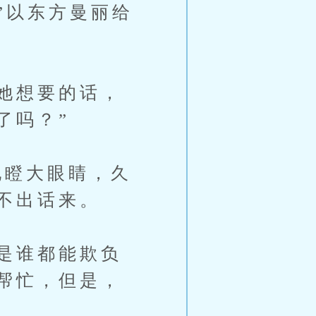
”以东方曼丽给
她想要的话，
了吗？”
瞪大眼睛，久
不出话来。
是谁都能欺负
帮忙，但是，