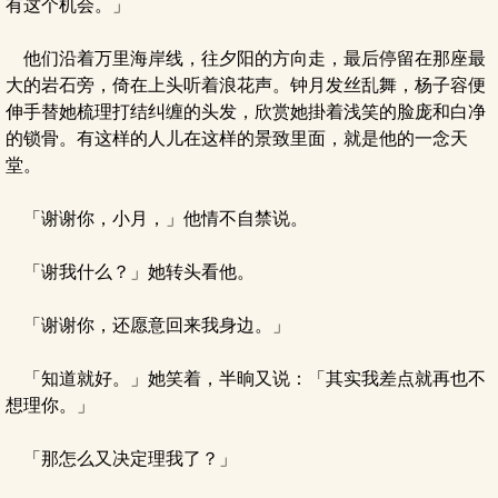
有这个机会。」
他们沿着万里海岸线，往夕阳的方向走，最后停留在那座最
大的岩石旁，倚在上头听着浪花声。钟月发丝乱舞，杨子容便
伸手替她梳理打结纠缠的头发，欣赏她掛着浅笑的脸庞和白净
的锁骨。有这样的人儿在这样的景致里面，就是他的一念天
堂。
「谢谢你，小月，」他情不自禁说。
「谢我什么？」她转头看他。
「谢谢你，还愿意回来我身边。」
「知道就好。」她笑着，半晌又说：「其实我差点就再也不
想理你。」
「那怎么又决定理我了？」