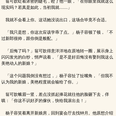
翁可歆眨着浓密的睫毛，瞪了他一眼，「在你眼里我就这么
现实吗？若真是如此，当初我就……」
我就不会看上你。这话她没说出口，这场合毕竟不合适。
「我只是想，你这次应该学乖了点。」杨子容顿了顿，「不
过新郎很帅，跟你倒是般配。」
「后悔了吗？」翁可歆得意洋洋地在原地转一圈，展示身上
闪闪发光的白纱，悄声说着，「是不是好后悔没有娶到我这么
美艳动人的新娘？」
「这个问题我倒没有想过，」杨子容扯了扯嘴角，「但我不
认为我的新娘，美艳程度就会输给了你。」
翁可歆蛾眉一竖，差点没抓起捧花就往他的脸砸下去，佯
嗔：「你这不识好歹的傢伙，快给我滚出去！」
杨子容笑着离开新娘房，回到宴会厅去找钟月。他原想介绍