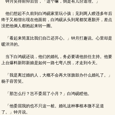
钟月笑得前仰后合，「这个嘛，倒是有几分道理。」
他们想起不久前到白鸿砚家里玩小孩；见到两人睽违多年后
终于又相偕出现在他面前，白鸿砚从头到尾都笑逐顏开，差点
没把他俩人都抱起来转一圈。
「看起来简直比我们自己还开心。」钟月打趣说。心里却是
暖洋洋的。
当下白鸿砚还说，他们的婚礼，务必要请他担任主持。他要
上台爆料新郎新娘是如何一路七弯八拐，才走到今天。
「我是离过婚的人，大概不会再大张旗鼓办什么婚礼了。」
杨子容苦笑。
「那怎么行？岂不委屈了小月？」白鸿砚瞪他。
「他委屈我的也不只这一桩。婚礼这种事根本微不足道
了。」钟月说。