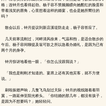
格；连钟月也看得起劲。杨子容不禁频频瞟向她酡红的脸蛋和
带着浅笑的唇角，心里想着这样的婚宴，也会是她所嚮往的
吗？
散会以后，钟月提议到新店溪堤防走走，杨子容答应了。
几天前寒流刚过，河畔清风徐来，气温和煦，是适合散步的
午后。杨子容间聊提及翁可歆之所以急着办婚礼，是因为已有
两个月的身孕。
钟月惊讶地看他一眼，「你怎么没跟我说？」
「我也是刚刚才知道的。宴席上还有其他宾客，就不方便
说。」
刷啦振翅声响，几隻飞鸟划过天际；钟月的视线随着着羽
翼，一路延伸至阳光桥头。「你结婚的那几年，都没有孩子，
是因为不想要吗？」她轻轻问。