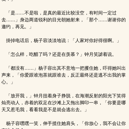
「是……不是啦，是真的最近比较没空，有时间一定过
去……」身边两道锐利的目光朝她射来，「那个……谢谢你的
邀约，再见。」
掛掉电话后，杨子容淡淡地说：「人家对你好得很啊。」
「怎么样，吃醋了吗？还是在羡慕？」钟月笑謔着说。
「都没有……」杨子容出其不意地一把攫住她，吓得她叫出
声来，「你爱跟谁泡茶就跟谁去，反正最终还是逃不出我的掌
心。」
「放开我，」钟月扭着身子挣脱，在海潮反射的阳光下笑得
灿亮动人，赤着的双足在沙滩上又拖出脚印一串，「你要是哪
天又惹毛我，看看我是不是就会逃出去。」
杨子容嘿嘿一笑，伸手揽住她肩头，「你放心，我不会让你