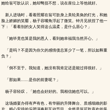
她给翁可歆认识，她却彆扭不想，说在座位上等他就好。
新人进场时，看着照耀在翁可歆身上美轮美奐的灯光，和她
脸上娇媚的笑靨，杨子容嘴角浮起了微笑。钟月见状捏了他一
下：「看着别的女人笑得这么温柔，是什么居心？」
「她毕竟也算是我的恩人，看到她幸福我当然开心。」
「是吗？不是因为你欠的感情债总算少了一笔，所以如释重
负？」
「倒不至于。我知道，她没有我肯定还是能过得很好。」
「那如果……是你的前妻呢？」
杨子容轻叹，「她也会好好的。我相信她也可以。」
这场婚宴办得有声有色，有华丽的升降舞台、质感细緻的影
片、精心安排的乐团演奏和互动节目，全然是翁可歆喜欢的风