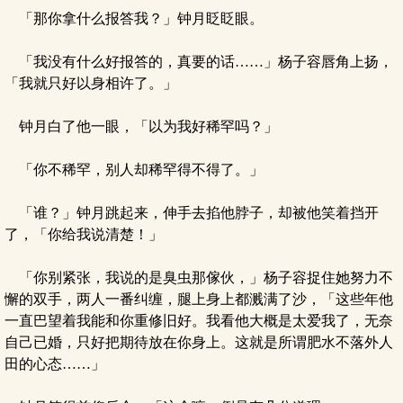
「那你拿什么报答我？」钟月眨眨眼。
「我没有什么好报答的，真要的话……」杨子容唇角上扬，
「我就只好以身相许了。」
钟月白了他一眼，「以为我好稀罕吗？」
「你不稀罕，别人却稀罕得不得了。」
「谁？」钟月跳起来，伸手去掐他脖子，却被他笑着挡开
了，「你给我说清楚！」
「你别紧张，我说的是臭虫那傢伙，」杨子容捉住她努力不
懈的双手，两人一番纠缠，腿上身上都溅满了沙，「这些年他
一直巴望着我能和你重修旧好。我看他大概是太爱我了，无奈
自己已婚，只好把期待放在你身上。这就是所谓肥水不落外人
田的心态……」