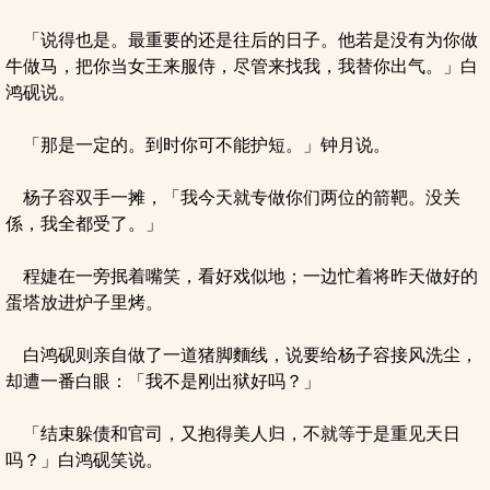
「说得也是。最重要的还是往后的日子。他若是没有为你做
牛做马，把你当女王来服侍，尽管来找我，我替你出气。」白
鸿砚说。
「那是一定的。到时你可不能护短。」钟月说。
杨子容双手一摊，「我今天就专做你们两位的箭靶。没关
係，我全都受了。」
程婕在一旁抿着嘴笑，看好戏似地；一边忙着将昨天做好的
蛋塔放进炉子里烤。
白鸿砚则亲自做了一道猪脚麵线，说要给杨子容接风洗尘，
却遭一番白眼：「我不是刚出狱好吗？」
「结束躲债和官司，又抱得美人归，不就等于是重见天日
吗？」白鸿砚笑说。