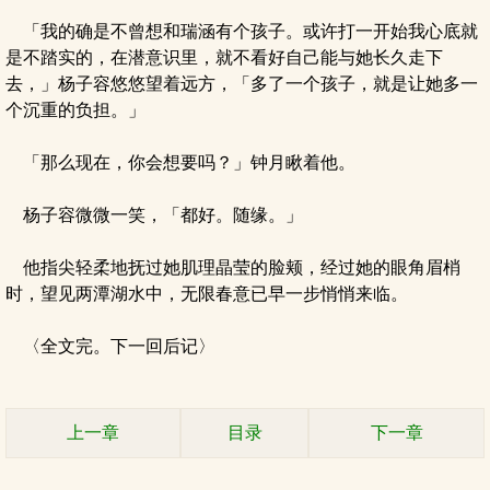
「我的确是不曾想和瑞涵有个孩子。或许打一开始我心底就
是不踏实的，在潜意识里，就不看好自己能与她长久走下
去，」杨子容悠悠望着远方，「多了一个孩子，就是让她多一
个沉重的负担。」
「那么现在，你会想要吗？」钟月瞅着他。
杨子容微微一笑，「都好。随缘。」
他指尖轻柔地抚过她肌理晶莹的脸颊，经过她的眼角眉梢
时，望见两潭湖水中，无限春意已早一步悄悄来临。
〈全文完。下一回后记〉
上一章
目录
下一章