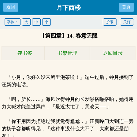
月下西楼
返回
首页
字体：
大
中
小
护眼
关灯
【第四章】14. 春意无限
存书签
书架管理
返回目录
「小月，你好久没来所里泡茶啦！」端午过后，钟月接到了
汪新的电话。
「啊，所长……」海风吹得钟月的长发啪搭啪搭响，她得用
力大喊才能盖过风声，「最近太忙了，我改天──」
「你不用因为拒绝过我就觉得尷尬，」汪新嗓门大到连一旁
的杨子容都听得见，「这种事没什么大不了，大家都还是朋
友！」