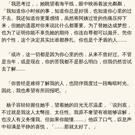
「我思考过，」她眺望着海平线，眼中映画着波光粼粼，
「我知道你小时候的事，知道你总是好强，也知道你心里的过
不去。我还知道你更重感情，虽然将阿姨过世的伤痛压抑下
来，但她的遗愿对你来说比什么都重要。为了替她达成梦想，
也为了证明你能不辜负她的期待，你连自尊都可以拋开。凭你
的个性，这个决定其实比谁都挣扎。你也是个矛盾的人……
「或许，这一切都是因为你心里的伤，从来不曾好过。不管
是当年，或是现在，你的苦我都不是那么明白，但我仍然尝试
去了解……
「你曾经是难得了解我的人，也陪伴我度过一段晦暗时光。
因此，我也希望有所回报吧。」
杨子容轻轻握住她手，望着她的目光无尽温柔，「说到底，
不过就是我这人太彆扭、太任性。我原不奢望有谁能够谅解，
也没人有义务懂我。但如果你能懂……」他叹了口气，叹息声
中却满是平静的喜悦，「……那就太好了。」