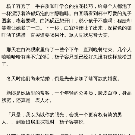
杨子容秀了一手在质咖啡学会的拉花技巧，给每个人都泡了
一杯漂浮着浓郁奶泡的甘醇咖啡。白宜晴看到杯中可爱的兔子
图案，嚷着要喝。白鸿砚正想开口，说小孩子不能喝；程婕却
笑着让她啜了一口。下一秒，白宜晴便吐了出来，深褐色的咖
啡洒了满襟，直哭道要喝果汁。眾人见状尽皆大笑。
那天在白鸿砚家里待了一整个下午，直到晚餐结束。几个人
嘻嘻哈哈有聊不完的话，杨子容只觉已经好久没有这样放松过
了。
冬天时他们尚未结婚，倒是先去参加了翁可歆的婚宴。
新郎是她店里的常客，一个年轻的公务员，脸皮白净，身高
膀宽，还算是一表人才。
「只是，我以为以你的眼光，会挑一个更有权有势的男
人。」到新娘房里探视时，杨子容笑说。