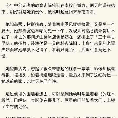
今年中部记者的教育训练轮到在南投市举办。两天的课程结
束，刚好就是她的例休，便临时起意回来草屯看看。
艳阳高照，树影扶疏，随着西南季风嫋嫋摆盪，又是另一个
夏天。她戴着宽边草帽间晃一下午，发现儿时熟悉的杂货店不
在了；常去的那间虎山路冰店倒是还在，还掛上了「三十年古
早味」的招牌，装潢仍是一贯的朴素陈旧，十多年未见的老闆
夫妇面容她早就不记得了，看着只觉陌生，店里生意竟还不
错。
她望向店内，想起了很久未想起的往事一幕幕，影像却模糊
得很。摇摇头，沿着街道继续走着，最后才来到了这红砖屋──
她以前的家，此时天色已向晚。
透过倒塌的围墙看进去，可以见到她幼时常坐着看书的红木
板凳，已经缺一隻脚倒在那儿了。厚重的门閂架着大门，上锁
了尘封的记忆。