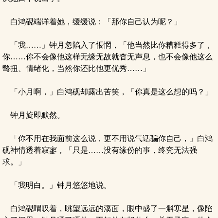
白鸿砚端详着她，缓缓说：「那你自己认为呢？」
「我……」钟月忽陷入了悵惘，「他当然比你糟糕得多了，
你……你不会像他这样无缘无故就杳无声息，也不会像他这么
彆扭、情绪化，当然你还比他更优秀……」
「小月啊，」白鸿砚却露出苦笑，「你真是这么想的吗？」
钟月旋即默然。
「你不用在我面前这么说，更不用说气话骗你自己，」白鸿
砚神情透着寂寥，「只是……没有缘份的事，终究无法强
求。」
「我明白。」钟月悠悠地说。
白鸿砚喟叹着，眺望远远的溪面，眼中盛了一斛寒星，像陷