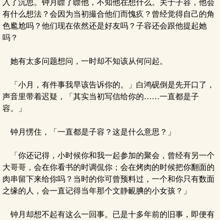
入了沉思。钟月瞟了瞟他，不知他在想什么。关于子容，他会
有什么想法？会因为当初撮合他们而愧疚？曾经觉得自己的角
色尷尬吗？他们现在依然还是好友吗？子容还会跟他提起她
吗？
她有太多问题想问，一时却不知该从何问起。
「小月，有件事我早该告诉你的。」白鸿砚倒是先开口了，
声音里带着迟疑，「其实当初写信给你的……一直都是子
容。」
钟月愣住，「一直都是子容？这是什么意思？」
「你还记得，小时候你和我一起参加的聚会，曾经有另一个
大哥哥，会在你看书的时调侃你；会在烤肉的时候把你翻面的
肉串留下来给你吗？当时的你可曾预料过，一个和你只有数面
之缘的人，会一直记得当年那个文静靦腆的小女孩？」
钟月却想不起有这么一回事。已是十多年前的旧事，即便有