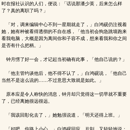
时在报社认识的人们，便说：「话说那潘少英，后来怎么样
了？真的离职了吗？」
「对，调来编辑中心不到一星期就走了，」白鸿砚仍注视着
她，她有种被看得透彻的不自在感，「他当初会狗急跳墙跑来
看我电脑，大概是因为离间你和子容不成，想来看我和你之间
是否有什么把柄。」
钟月愣了好一会，才记起当初确有此事，「他自己说的？」
「他主管约谈他后，他不得不认了，」白鸿砚说，「他自己
当然不是这么说的……不过意思大致就是如此。」
原本应是令人称快的消息，钟月却只觉得这一切早就不重要
了，已经离她很远很远。
「我该回彰化去了，」她勉强说道，「明天还得上班。」
「好吧，你路上小心。」白鸿砚回应。片刻，又轻轻地说：