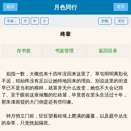
月色同行
返回
首页
字体：
大
中
小
护眼
关灯
终章
存书签
书架管理
返回目录
掐指一数，大概也有十四年没回来这里了。草屯明明离彰化
不远，却始终没有足以让她特地回来的理由。别说这里的街道
早已不是当初的模样，就算并无什么改变，她也不大会记得
了。至于眼前这座倾颓的红砖屋，毕竟曾在里头生活过十年，
那朱漆斑驳的大门倒是还有些印象。
钟月悄立门前，怔怔望着砖墙上爬满的藤蔓，以及庭中丛生
的杂草，只觉恍如隔世。