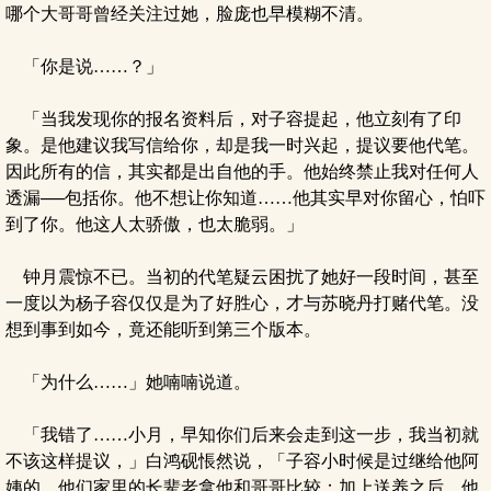
哪个大哥哥曾经关注过她，脸庞也早模糊不清。
「你是说……？」
「当我发现你的报名资料后，对子容提起，他立刻有了印
象。是他建议我写信给你，却是我一时兴起，提议要他代笔。
因此所有的信，其实都是出自他的手。他始终禁止我对任何人
透漏──包括你。他不想让你知道……他其实早对你留心，怕吓
到了你。他这人太骄傲，也太脆弱。」
钟月震惊不已。当初的代笔疑云困扰了她好一段时间，甚至
一度以为杨子容仅仅是为了好胜心，才与苏晓丹打赌代笔。没
想到事到如今，竟还能听到第三个版本。
「为什么……」她喃喃说道。
「我错了……小月，早知你们后来会走到这一步，我当初就
不该这样提议，」白鸿砚悵然说，「子容小时候是过继给他阿
姨的，他们家里的长辈老拿他和哥哥比较；加上送养之后，他