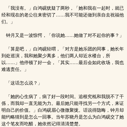
「我没有。」白鸿砚犹疑了两秒，「她和我在一起时，就已
经和现在的老公往来密切了……我不可能还做到亲自去祝福他
们。」
钟月又是一波惊愕，「你说她……她做了对不起你的事？」
「算是吧，」白鸿砚轻喟，「对方是她乐团的同事，她长年
到处巡演，我和她聚少离多，他们两人却近水楼台，所
以……」他停顿了好一会，「其实……最后会如此收场，我也
难逃责任。」
「这话怎么说？」
「她的心生病了，病了好一段时间。追根究柢和我脱不了干
係，而我却一直无能为力。最后她只能寻找另一个方式，来证
明自己的价值。」白鸿砚眉心微微聚拢。话说得隐晦，钟月却
能约略猜到是怎么一回事。当年苏晓丹是怎么为白鸿砚交了她
这个笔友而吃醋，她依然记得清清楚楚。