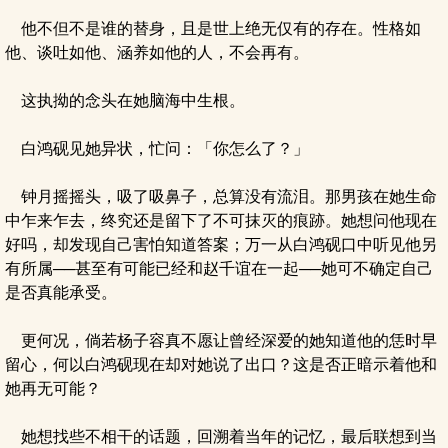
他不但不是谁的替身，且是世上绝无仅有的存在。性格如
他、谈吐如他、涵养如他的人，不会再有。
这执拗的念头在她脑海中生根。
白鸿砚见她异状，忙问：「你怎么了？」
钟月摇摇头，吸了吸鼻子，总算没有流泪。那男孩在她生命
中乍来乍去，终究还是留下了不可抹灭的痕跡。她想问他现在
好吗，却发现自己害怕知道答案；万一从白鸿砚口中听见他另
有所属──甚至有可能已经和赵千谊在一起──她可不确定自己
是否真能承受。
更何况，倘若杨子容真不愿让曾经深爱的她知道他的恁时早
留心，何以白鸿砚现在却对她说了出口？这是否正暗示着他和
她再无可能？
她想找些不相干的话题，回溯着当年的记忆，最后联想到当