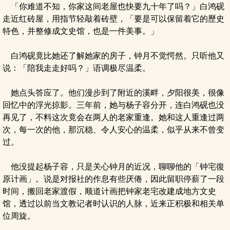
「你难道不知，你家这间老屋也快要九十年了吗？」白鸿砚
走近红砖屋，用指节轻敲着砖壁，「要是可以保留着它的歷史
特色，并整修成文史馆，也是一件美事。」
白鸿砚竟比她还了解她家的房子，钟月不觉愕然。只听他又
说：「陪我走走好吗？」语调极尽温柔。
她点头答应了。他们漫步到了附近的溪畔，夕阳很美，很像
回忆中的浮光掠影。三年前，她与杨子容分开，连白鸿砚也没
再见了，不料这次竟会在两人的老家重逢。她和这人重逢过两
次，每一次的他，那沉稳、令人安心的温柔，似乎从来不曾变
过。
他没提起杨子容，只是关心钟月的近况，聊聊他的「钟宅復
原计画」。说是对报社的作息有些厌倦，因此留职停薪了一段
时间，搬回老家渡假，顺道计画把钟家老宅改建成地方文史
馆，透过以前当文教记者时认识的人脉，近来正积极和相关单
位周旋。