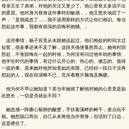
母亲又生了弟弟，对他的关注又更少了。他心里有太多说不出
的委屈。他对身为替身这件事特别敏感，」他又悠长地叹了一
声，「是我疏忽了……我不该用那样的方式让你们相识。每当
想起这件事，我都有很深的后悔和抱憾。」
这些事情，杨子容竟从未跟她说起过。他们相处的时间太过
短暂，很多事还来不及了解，这段关係便戛然而止。她有时回
想起，不免惊悔在一起的时候，为何没有问过他年幼的事情、
他学生时代的事情，有过什么开心的、伤心的、难忘的、值得
一提的事。原来她对他所知竟如此有限。已经好一段日子没再
想起的人，现在却清晰不已，充斥着整片脑海及胸臆。
他为何不早让她知道？若当年她就了解他对她的心意竟是如
此悠长，一切是否就会不同？
她忽感一阵撕心裂肺的酸楚，手扶着溪畔的树干，差点站不
稳。她想脱口而出，自己从未将他当作替身；但话到了口边，
还是哽住了。