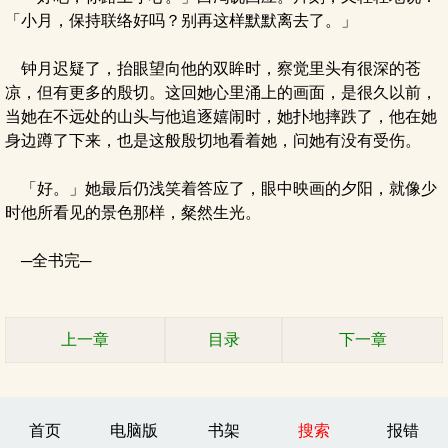
「小月，保持联络好吗？别再这样默默离去了。」
钟月迟疑了，抬眼望向他的双眸时，察觉里头有很深的苍
凉，但有更多的殷切。这回她心里涌上的画面，是很久以前，
当她在不远处的山头与他追逐嬉闹时，她扑地摔跌了，他在她
身边蹲了下来，也是这般殷切地看着她，问她有没有受伤。
「好。」她最后仍浅笑着答应了，眼中映画的夕阳，就像少
时他所看见的景色那样，粲然生光。
─全书完─
上一章
目录
下一章
首页
电脑版
书架
搜索
报错