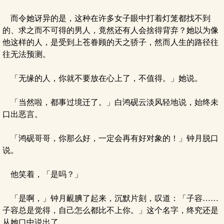
而令她讶异的是，这种在许多女子眼中打着灯笼都找不到
的、求之而不可得的男人，竟然还有人会捨得背弃？她以为像
他这样的人，是受到上苍眷顾的天之骄子，然而人生的路径往
往无法预测。
「无缘的人，你就不要放在心上了，不值得。」她说。
「当然啦，都事过境迁了。」白鸿砚云淡风轻地说，始终未
口出恶言。
「鸿砚哥哥，你那么好，一定会再有好对象的！」钟月脱口
说。
他笑着，「是吗？」
「是啊，」钟月靦腆了起来，沉默片刻，叹道：「子容……
子容总是觉得，自己怎么都比不上你。」这个名字，终究还是
从她口中说出了。