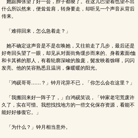
她踮脚张望了好一会，脖子都痠了。在这儿巴望着也望不出
什么所以然来，便耸耸肩，转身要走，却听见一个声音从背后
传来。
「难得回来，怎么急着走？」
她不确定这声音是不是在唤她，又往前走了几步，最后还是
好奇回头望了一眼，却见从对面街角缓步而来的、身着素面t恤
和卡其裤的那人，有着轮廓深峻的脸庞，鬓发映着馀暉，闪闪
发亮。他的笑容熟悉且温润，像暖暖的阳光。
「鸿砚哥哥……？」钟月诧异不已，「你怎么会在这里？」
「我搬回来好一阵子了，」白鸿砚笑说，「钟家老宅荒废许
久了，实在可惜。我想找找地方的一些文化保存资源，看能不
能好好修復它。」
「为什么？」钟月相当意外。