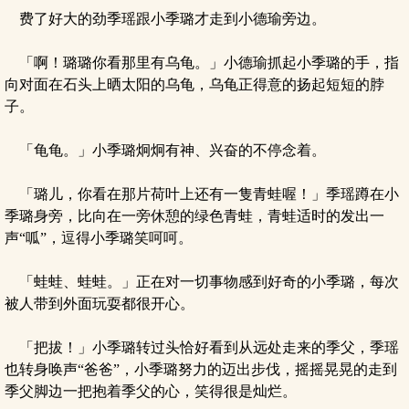
费了好大的劲季瑶跟小季璐才走到小德瑜旁边。
「啊！璐璐你看那里有乌龟。」小德瑜抓起小季璐的手，指
向对面在石头上晒太阳的乌龟，乌龟正得意的扬起短短的脖
子。
「龟龟。」小季璐炯炯有神、兴奋的不停念着。
「璐儿，你看在那片荷叶上还有一隻青蛙喔！」季瑶蹲在小
季璐身旁，比向在一旁休憩的绿色青蛙，青蛙适时的发出一
声“呱”，逗得小季璐笑呵呵。
「蛙蛙、蛙蛙。」正在对一切事物感到好奇的小季璐，每次
被人带到外面玩耍都很开心。
「把拔！」小季璐转过头恰好看到从远处走来的季父，季瑶
也转身唤声“爸爸”，小季璐努力的迈出步伐，摇摇晃晃的走到
季父脚边一把抱着季父的心，笑得很是灿烂。