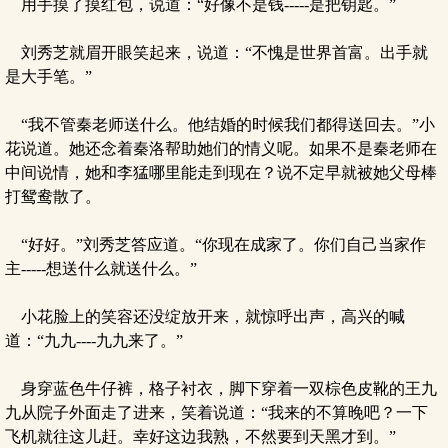
用手摸了摸红包，说道：“好像不是钱-----是把钥匙。”
刘秀芝就眉开眼笑起来，说道：“不愧是世界首富。出手就
是大手笔。”
“我不管秦老师送什么。他结婚的时候我们都得送回去。”小
花说道。她还念着秦洛帮助她们的情义呢。如果不是秦老师在
中间说情，她和李猛哪里能走到现在？说不定早就被她父母棒
打鸳鸯散了。
“好好。”刘秀芝答应道。“你现在成家了。你们自己当家作
主-----想送什么就送什么。”
小花脸上的笑容还没绽放开来，就惊呼出声，高兴的喊
道：“九九----九九来了。”
身穿蓝色牛仔裤，格子衬衣，脚下穿着一双棕色皮靴的王九
九从院子外面走了进来，笑着说道：“我来的不算晚吧？一下
飞机就往这儿赶。幸好这边我熟，不然要到天黑才到。”