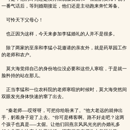
一番气话后，等到婚期接近，他们还是主动跑来奔忙筹备。
可怜天下父母心！
也正因为这样，今天来参加李猛婚礼的人并不是很多。
除了两家的至亲和李猛小花邀请的亲友外，就是药草园工作
的老师和农户。
莫大海觉得自己的身份地位没必要和这些人寒暄，于是就一
脸矜持的站在那儿。
正当李猛和一位农科院的老师寒暄的时候时，莫大海突然间
双眼发光身体快速的窜了出去。
“秦老师----哎呀呀，可把你给盼来了。”他大老远的就伸出
手，躬着身子迎了上去。“你可是稀客啊。路不好走吧？这两
个孩子也真是-----太倔。让他们回燕京风风光光的办婚礼多