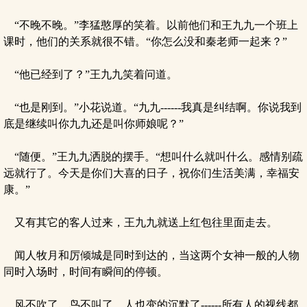
“不晚不晚。”李猛憨厚的笑着。以前他们和王九九一个班上
课时，他们的关系就很不错。“你怎么没和秦老师一起来？”
“他已经到了？”王九九笑着问道。
“也是刚到。”小花说道。“九九------我真是纠结啊。你说我到
底是继续叫你九九还是叫你师娘呢？”
“随便。”王九九洒脱的摆手。“想叫什么就叫什么。感情别疏
远就行了。今天是你们大喜的日子，祝你们生活美满，幸福安
康。”
又有其它的客人过来，王九九就送上红包往里面走去。
闻人牧月和厉倾城是同时到达的，当这两个女神一般的人物
同时入场时，时间有瞬间的停顿。
风不吹了，鸟不叫了，人也变的沉默了------所有人的视线都