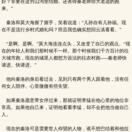
好？非要在这穷山沟里结婚。还害得秦老师你大老远的跑
来。”
秦洛和莫大海握了握手，笑着说道：“儿孙自有儿孙福。现
在不是流行乡村式婚礼吗？而且我也确实想回云滇看看。”
“是啊。是啊。”莫大海连连点头，又改变了自己的观点。“现
在的年轻人和我们那时候不一样。那个时候我们千方百计的往
大城市跑，现在的城里人都想方设法的往农村跑-----秦老师快
请进。快请进。”
他向秦洛的身后看过去，见到只有两个男人跟着他，没有任
何女人陪伴。心里微微有些失望。
如果秦洛愿意带女伴过来，那就证明李猛在他心里的地位非
常高。如果他自己来，证明他看重李猛，却不会把他当做自己
人。
现在的秦洛可是需要世人仰望的人物，谁不想巴结着和他拉