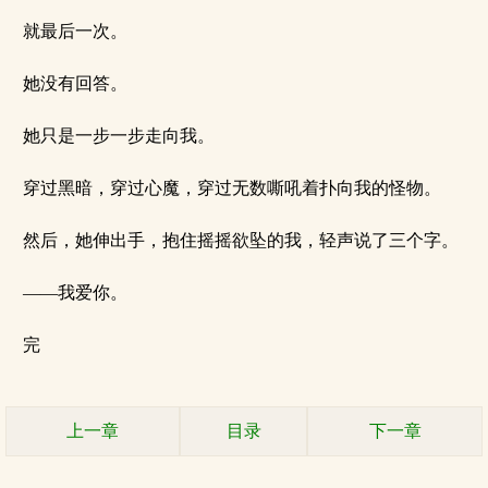
就最后一次。
她没有回答。
她只是一步一步走向我。
穿过黑暗，穿过心魔，穿过无数嘶吼着扑向我的怪物。
然后，她伸出手，抱住摇摇欲坠的我，轻声说了三个字。
——我爱你。
完
上一章
目录
下一章