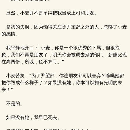
显然，小麦并不是单纯把我当成上司和朋友。
是我的失误，因为懒得关注除尹望舒之外的人，忽略了小麦
的感情。
我平静地开口：“小麦，你是一个很优秀的下属，但很抱
歉，我们不再是朋友了，明天你会被调去别的部门，薪酬比现
在高两倍，所以，也不算亏。”
小麦苦笑：“为了尹望舒，你连朋友都可以舍弃？瞧瞧她都
把你毁成什么样子了？如果没有她，你本可以拥有光明的未
来！”
不是的。
如果没有她，我早已死去。