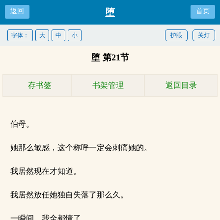
堕
返回
首页
字体：
大
中
小
护眼
关灯
堕 第21节
存书签
书架管理
返回目录
伯母。
她那么敏感，这个称呼一定会刺痛她的。
我居然现在才知道。
我居然放任她独自失落了那么久。
一瞬间，我全都懂了。