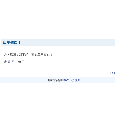
出现错误！
错误原因：对不起，该文章不存在！
请
返 回
并修正
[
关
版权所有©
m2n6小说网