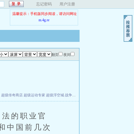
忘记密码
用户注册
温馨提示：手机版同步阅读，请访问网址
m.4g.re
翻页
夜间
夫
超级传奇商店
超级运动专家
超级浮空城
战争天堂
混元道纪
教练万岁
都市全能巨星
法的职业官
和中国前几次