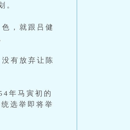
划。
色，就跟吕健
。
没有放弃让陈
54年马寅初的
总统选举即将举