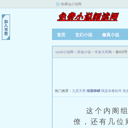
收藏4g小说网
首页
玄幻小说
修真小说
m2n6小说网
>
其他小说
>
辛亥大军阀
> 第410节
热门推荐：
九层天界
绿茵峥嵘
我是杀毒软件
美
这个内阁组
僚，还有几位