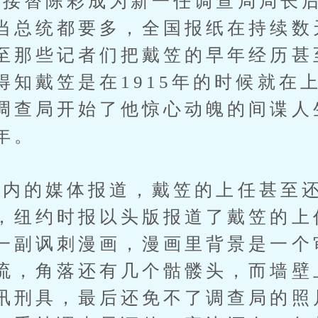
替陈彩成为新一任调查局局长后
当总统都要多，全国报纸在持续数
至那些记者们把戴笠的早年经历甚
得知戴笠是在1915年的时候就在
调查局开始了他惊心动魄的间谍人
年。
的媒体报道，戴笠的上任甚至还
，纽约时报以头版报道了戴笠的上
一副讽刺漫画，漫画里背景是一个
流，角落还有几个骷髅头，而墙壁
讯刑具，最后还免不了调查局的照