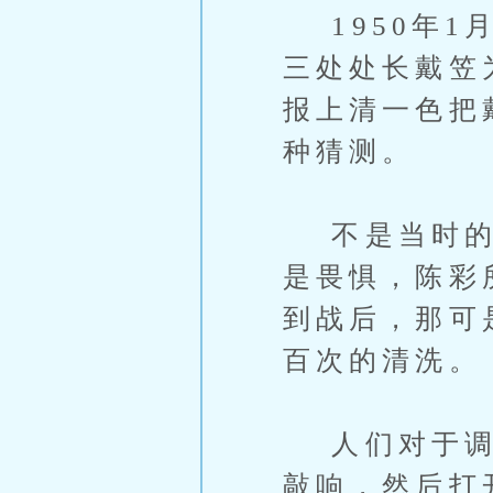
1950年1
三处处长戴笠
报上清一色把
种猜测。
不是当时的那
是畏惧，陈彩
到战后，那可
百次的清洗。
人们对于调查
敲响，然后打