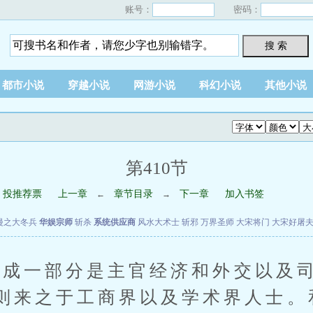
账号：
密码：
搜 索
都市小说
穿越小说
网游小说
科幻小说
其他小说
第410节
投推荐票
上一章
章节目录
下一章
加入书签
←
→
漫之大冬兵
华娱宗师
斩杀
系统供应商
风水大术士
斩邪
万界圣师
大宋将门
大宋好屠
成一部分是主官经济和外交以及司
则来之于工商界以及学术界人士。