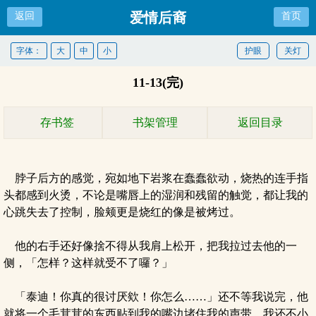
爱情后裔
返回
首页
字体：
大
中
小
护眼
关灯
11-13(完)
存书签
书架管理
返回目录
脖子后方的感觉，宛如地下岩浆在蠢蠢欲动，烧热的连手指
头都感到火烫，不论是嘴唇上的湿润和残留的触觉，都让我的
心跳失去了控制，脸颊更是烧红的像是被烤过。
他的右手还好像捨不得从我肩上松开，把我拉过去他的一
侧，「怎样？这样就受不了囉？」
「泰迪！你真的很讨厌欸！你怎么……」还不等我说完，他
就将一个毛茸茸的东西贴到我的嘴边堵住我的声带，我还不小