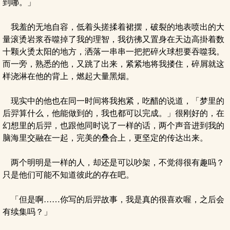
到哪。」
我羞的无地自容，低着头搓揉着裙摆，破裂的地表喷出的大
量滚烫岩浆吞噬掉了我的理智，我彷彿又置身在天边高掛着数
十颗火烫太阳的地方，洒落一串串一把把碎火球想要吞噬我。
而一旁，熟悉的他，又跳了出来，紧紧地将我搂住，碎屑就这
样浇淋在他的背上，燃起大量黑烟。
现实中的他也在同一时间将我抱紧，吃醋的说道，「梦里的
后羿算什么，他能做到的，我也都可以完成。」很刚好的，在
幻想里的后羿，也跟他同时说了一样的话，两个声音进到我的
脑海里交融在一起，完美的叠合上，更坚定的传达出来。
两个明明是一样的人，却还是可以吵架，不觉得很有趣吗？
只是他们可能不知道彼此的存在吧。
「但是啊……你写的后羿故事，我是真的很喜欢喔，之后会
有续集吗？」