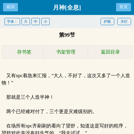
月神[全息]
返回
首页
字体：
大
中
小
护眼
关灯
第99节
存书签
书架管理
返回目录
又有npc着急来汇报，“大人，不好了，这次又多了一个人造
物！”
那就是三个人造半神！
两个已经难对付了，三个更是灾难级别的。
在场所有npc齐刷刷的看向了望舒，知道这是写好的程序，
望舒对此并没有好生气的，“我去试试。”