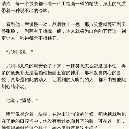
清冷，每一个线条都带着一种工笔画一样的精致，身上的气质
带着一种说不出的冷峻。
看到他，唇慢慢一动，然后往上一翘，那点笑意就蔓延到了
整张脸，一副画有了魂魄一般，本来就极为出色的五官这一刻
更让人一秒钟都舍不得移开。
“尤利耶儿。”
尤利耶儿忽的就安心了下来，一抹笑意怎么都遮挡不住，再
多的疲惫都无法遮挡他艳丽五官的神采，那种发自内心的喜
悦，真挚是如此的动人，让看到的人听到的人，都不由被他此
刻心绪牵动。
他道，“望舒。”
嘴里像是含着一块糖，在说出这句话的时候，那块糖就融化
在了他的口腔当中，他没有看过她面具下的脸，可在这一刻，
他觉得她就长这个样子，她本来就该是这个样子。