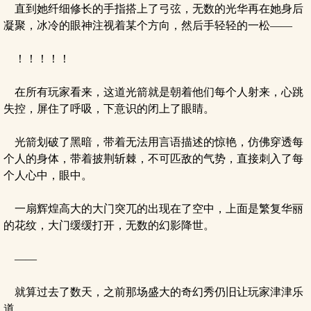
直到她纤细修长的手指搭上了弓弦，无数的光华再在她身后
凝聚，冰冷的眼神注视着某个方向，然后手轻轻的一松——
！！！！！
在所有玩家看来，这道光箭就是朝着他们每个人射来，心跳
失控，屏住了呼吸，下意识的闭上了眼睛。
光箭划破了黑暗，带着无法用言语描述的惊艳，仿佛穿透每
个人的身体，带着披荆斩棘，不可匹敌的气势，直接刺入了每
个人心中，眼中。
一扇辉煌高大的大门突兀的出现在了空中，上面是繁复华丽
的花纹，大门缓缓打开，无数的幻影降世。
——
就算过去了数天，之前那场盛大的奇幻秀仍旧让玩家津津乐
道。