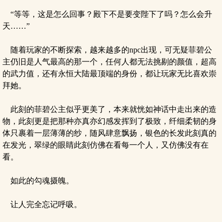
“等等，这是怎么回事？殿下不是要变陛下了吗？怎么会升
天……”
随着玩家的不断探索，越来越多的npc出现，可无疑菲碧公
主仍旧是人气最高的那一个，任何人都无法挑剔的颜值，超高
的武力值，还有永恒大陆最顶端的身份，都让玩家无比喜欢崇
拜她。
此刻的菲碧公主似乎更美了，本来就恍如神话中走出来的造
物，此刻更是把那种亦真亦幻感发挥到了极致，纤细柔韧的身
体只裹着一层薄薄的纱，随风肆意飘扬，银色的长发此刻真的
在发光，翠绿的眼睛此刻仿佛在看每一个人，又仿佛没有在
看。
如此的勾魂摄魄。
让人完全忘记呼吸。